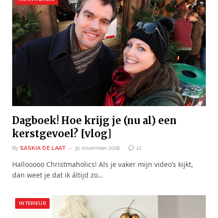
Dagboek! Hoe krijg je (nu al) een
kerstgevoel? [vlog]
By
SASKIA DE LAAT
30 november 2018
12
Hallooooo Christmaholics! Als je vaker mijn video’s kijkt,
dan weet je dat ik áltijd zo…
INTERIEUR