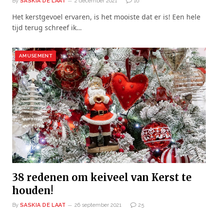
By
SASKIA DE LAAT
2 december 2021
16
Het kerstgevoel ervaren, is het mooiste dat er is! Een hele
tijd terug schreef ik…
AMUSEMENT
38 redenen om keiveel van Kerst te
houden!
By
SASKIA DE LAAT
26 september 2021
25