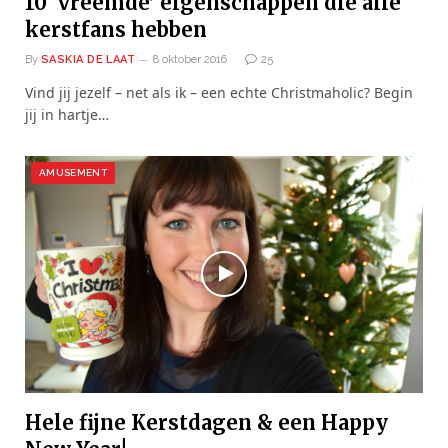
10 ‘vreemde’ eigenschappen die alle
kerstfans hebben
By
SASKIA DE LAAT
8 oktober 2016
25
Vind jij jezelf – net als ik – een echte Christmaholic? Begin
jij in hartje…
AMUSEMENT
Hele fijne Kerstdagen & een Happy