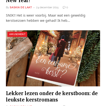
New Year!
By
SASKIA DE LAAT
24 december 2015
0
SNIK!! Het is weer voorbij. Maar wat een geweldig
kerstseizoen hebben we gehad! Ik heb…
AMUSEMENT
Lekker lezen onder de kerstboom: de
leukste kerstromans