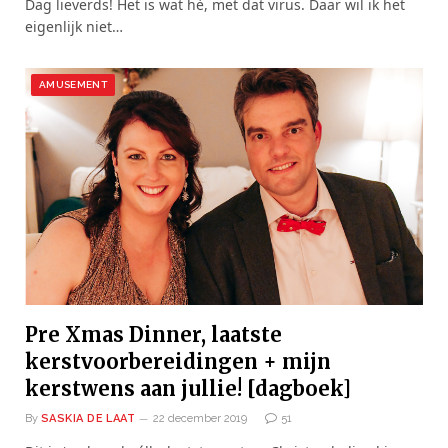
Dag lieverds! Het is wat hè, met dat virus. Daar wil ik het
eigenlijk niet…
AMUSEMENT
Pre Xmas Dinner, laatste
kerstvoorbereidingen + mijn
kerstwens aan jullie! [dagboek]
By
SASKIA DE LAAT
22 december 2019
51