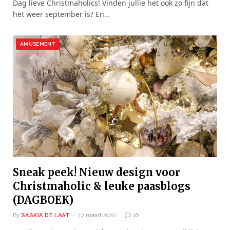
Dag lieve Christmaholics! Vinden jullie het ook zo fijn dat
het weer september is? En…
AMUSEMENT
Sneak peek! Nieuw design voor
Christmaholic & leuke paasblogs
(DAGBOEK)
By
SASKIA DE LAAT
17 maart 2020
16