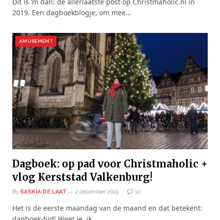
Dit is ‘m dan: de állerlaatste post op Christmaholic.nl in
2019. Een dagboekblogje, om mee…
AMUSEMENT
Dagboek: op pad voor Christmaholic +
vlog Kerststad Valkenburg!
By
SASKIA DE LAAT
2 december 2019
10
Het is de eerste maandag van de maand en dat betekent:
dagboek-tijd! Weet je, ik…