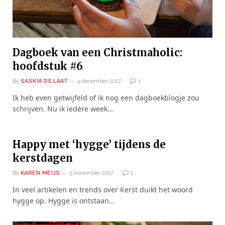
Dagboek van een Christmaholic:
hoofdstuk #6
By
SASKIA DE LAAT
4 december 2017
1
Ik heb even getwijfeld of ik nog een dagboekblogje zou
schrijven. Nu ik iedere week…
Happy met ‘hygge’ tijdens de
kerstdagen
By
KAREN MEIJS
5 november 2017
1
In veel artikelen en trends over Kerst duikt het woord
hygge op. Hygge is ontstaan…