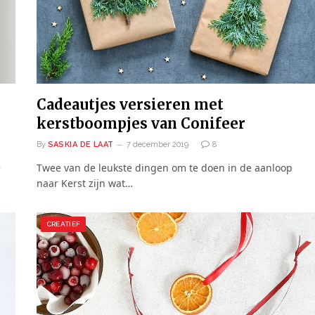
Cadeautjes versieren met
kerstboompjes van Conifeer
By
SASKIA DE LAAT
7 december 2019
8
e
Twee van de leukste dingen om te doen in de aanloop
naar Kerst zijn wat…
CREATIEF