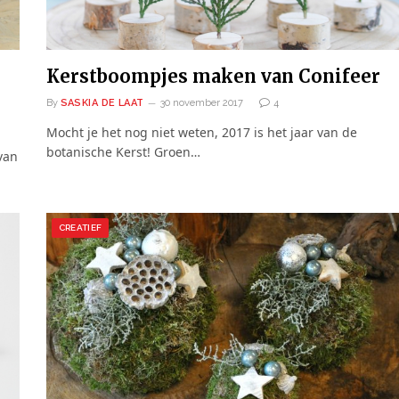
Kerstboompjes maken van Conifeer
By
SASKIA DE LAAT
30 november 2017
4
Mocht je het nog niet weten, 2017 is het jaar van de
botanische Kerst! Groen…
van
CREATIEF