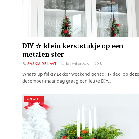
DIY ☆ klein kerststukje op een
metalen ster
By
SASKIA DE LAAT
9 december 2019
8
What’s up folks? Lekker weekend gehad? Ik deel op dez
december-maandag graag een leuke DIY…
CREATIEF