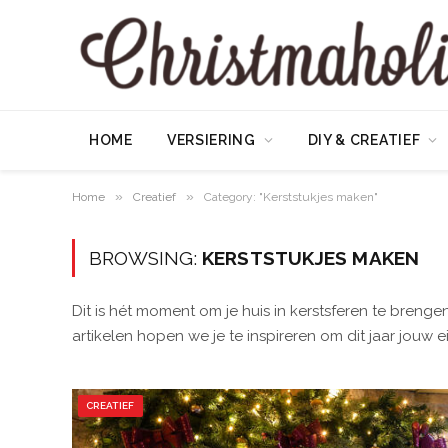
HOME
VERSIERING
DIY & CREATIEF
»
»
Home
Creatief
Category: "Kerststukjes maken"
BROWSING:
KERSTSTUKJES MAKEN
Dit is hét moment om je huis in kerstsferen te brenge
artikelen hopen we je te inspireren om dit jaar jouw e
CREATIEF