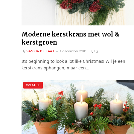
Moderne kerstkrans met wol &
kerstgroen
By
SASKIA DE LAAT
2 december 2018
3
It’s beginning to look a lot like Christmas! Wil je een
kerstkrans ophangen, maar een…
CREATIEF