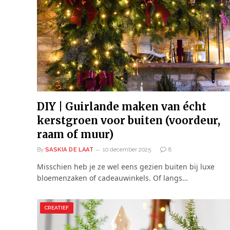
DIY | Guirlande maken van écht
kerstgroen voor buiten (voordeur,
raam of muur)
By
SASKIA DE LAAT
10 december 2025
8
Misschien heb je ze wel eens gezien buiten bij luxe
bloemenzaken of cadeauwinkels. Of langs…
CREATIEF