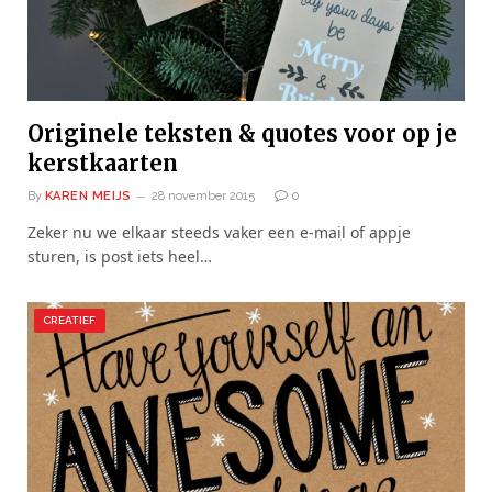
Originele teksten & quotes voor op je
kerstkaarten
By
KAREN MEIJS
28 november 2015
0
Zeker nu we elkaar steeds vaker een e-mail of appje
sturen, is post iets heel…
CREATIEF