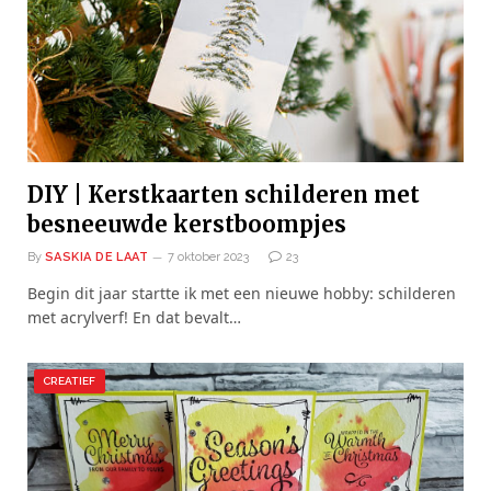
DIY | Kerstkaarten schilderen met
besneeuwde kerstboompjes
By
SASKIA DE LAAT
7 oktober 2023
23
Begin dit jaar startte ik met een nieuwe hobby: schilderen
met acrylverf! En dat bevalt…
CREATIEF