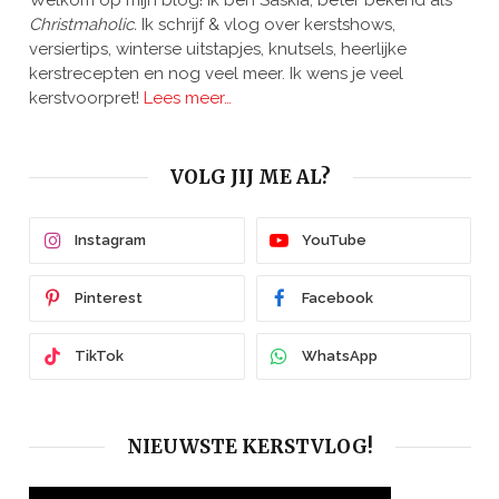
Welkom op mijn blog! Ik ben Saskia, beter bekend als
Christmaholic.
Ik schrijf & vlog over kerstshows,
versiertips, winterse uitstapjes, knutsels, heerlijke
kerstrecepten en nog veel meer. Ik wens je veel
kerstvoorpret!
Lees meer…
VOLG JIJ ME AL?
Instagram
YouTube
Pinterest
Facebook
TikTok
WhatsApp
NIEUWSTE KERSTVLOG!