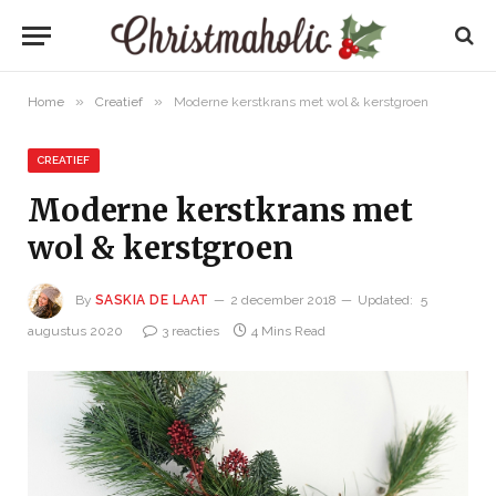
»
»
Home
Creatief
Moderne kerstkrans met wol & kerstgroen
CREATIEF
Moderne kerstkrans met
wol & kerstgroen
By
SASKIA DE LAAT
2 december 2018
Updated:
5
augustus 2020
3 reacties
4 Mins Read