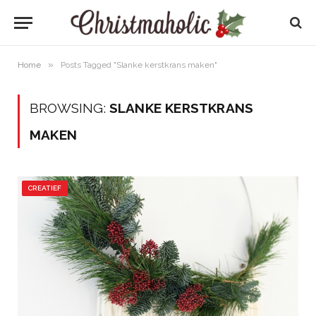
»
Home
Posts Tagged "Slanke kerstkrans maken"
BROWSING:
SLANKE KERSTKRANS
MAKEN
CREATIEF