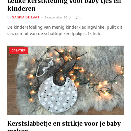
Leuke kerstkleding voor baby’tjes en
kinderen
By
SASKIA DE LAAT
2 december 2016
1
De kinderafdeling van menig kinderkledingwinkel puilt dit
seizoen uit van de schattige kerstpakjes. Ik heb…
CREATIEF
Kerstslabbetje en strikje voor je baby