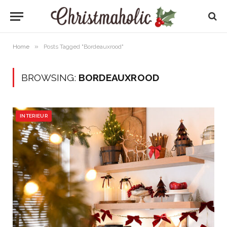
»
Home
Posts Tagged "Bordeauxrood"
BROWSING:
BORDEAUXROOD
INTERIEUR