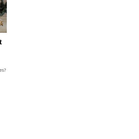
t
es?