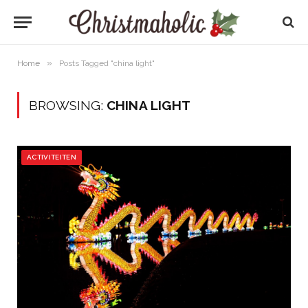
»
Home
Posts Tagged "china light"
BROWSING:
CHINA LIGHT
ACTIVITEITEN