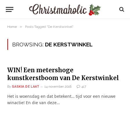
»
Home
Posts Tagged "De Kerstwinkel"
BROWSING:
DE KERSTWINKEL
WIN! Een metershoge
kunstkerstboom van De Kerstwinkel
By
SASKIA DE LAAT
14 november 2018
417
Het is woensdag en dat betekent… tijd voor een nieuwe
winactie! En die van deze…