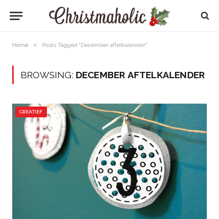
»
Home
Posts Tagged "December aftelkalender"
BROWSING:
DECEMBER AFTELKALENDER
CREATIEF