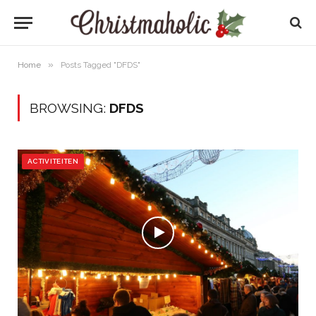
»
Home
Posts Tagged "DFDS"
BROWSING:
DFDS
ACTIVITEITEN