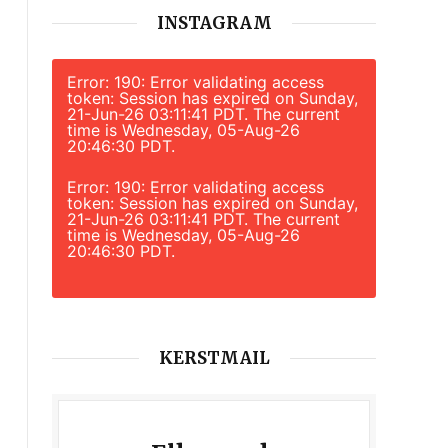
INSTAGRAM
Error: 190: Error validating access
token: Session has expired on Sunday,
21-Jun-26 03:11:41 PDT. The current
time is Wednesday, 05-Aug-26
20:46:30 PDT.
Error: 190: Error validating access
token: Session has expired on Sunday,
21-Jun-26 03:11:41 PDT. The current
time is Wednesday, 05-Aug-26
20:46:30 PDT.
KERSTMAIL