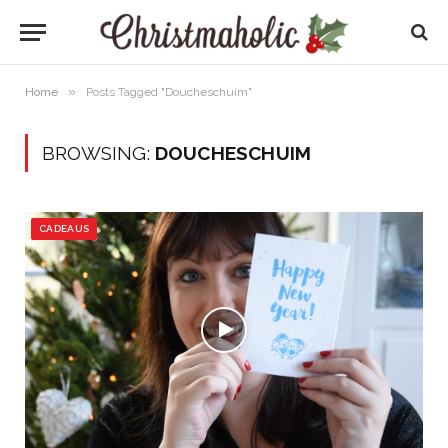
»
Home
Posts Tagged "Doucheschuim"
BROWSING:
DOUCHESCHUIM
CADEAUS