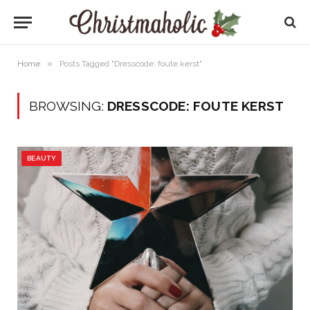
»
Home
Posts Tagged "Dresscode: foute kerst"
BROWSING:
DRESSCODE: FOUTE KERST
BEAUTY