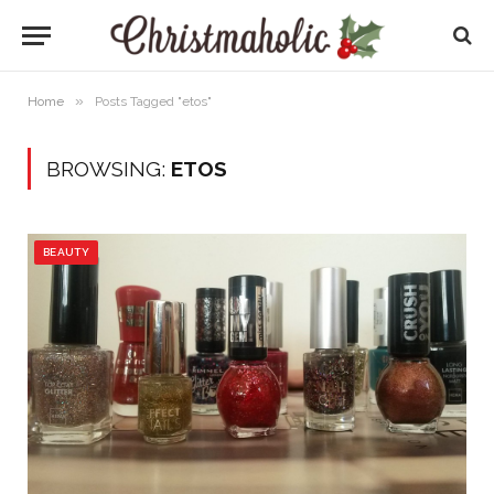
»
Home
Posts Tagged "etos"
BROWSING:
ETOS
BEAUTY