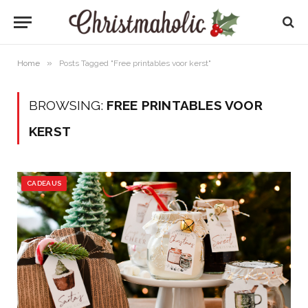
»
Home
Posts Tagged "Free printables voor kerst"
BROWSING:
FREE PRINTABLES VOOR
KERST
CADEAUS