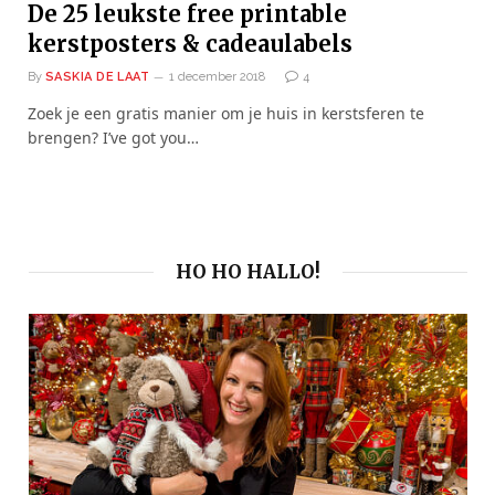
De 25 leukste free printable
kerstposters & cadeaulabels
By
SASKIA DE LAAT
1 december 2018
4
Zoek je een gratis manier om je huis in kerstsferen te
brengen? I’ve got you…
HO HO HALLO!