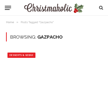
»
Home
Posts Tagged "Gazpacho"
BROWSING:
GAZPACHO
DESSERTS & GEBAK