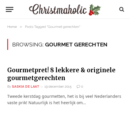
»
Home
Posts Tagged "Gourmet gerechten"
BROWSING:
GOURMET GERECHTEN
Gourmetpret! 8 lekkere & originele
gourmetgerechten
By
SASKIA DE LAAT
19 december 2015
0
Tweede kerstdag gourmetten, het is bij veel Nederlanders
vaste prik! Natuurlijk is het heerlijk om…