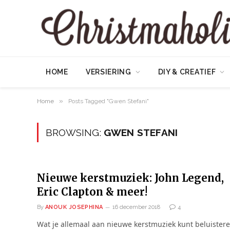
HOME
VERSIERING
DIY & CREATIEF
»
Home
Posts Tagged "Gwen Stefani"
BROWSING:
GWEN STEFANI
Nieuwe kerstmuziek: John Legend,
Eric Clapton & meer!
By
ANOUK JOSEPHINA
16 december 2018
4
Wat je allemaal aan nieuwe kerstmuziek kunt beluister