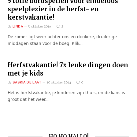
5 toffe bordspellen voor eindeloos
speelplezier in de herfst- en
kerstvakantie!
By
LINDA
8 oktober 2015
2
De zomer ligt weer achter ons en donkere, druilerige
middagen staan voor de boeg. Klik…
Herfstvakantie! 7x leuke dingen doen
met je kids
By
SASKIA DE LAAT
10 oktober 2014
0
Het is herfstvakantie, je kinderen zijn thuis, en de kans is
groot dat het weer…
HO HO HALLO!