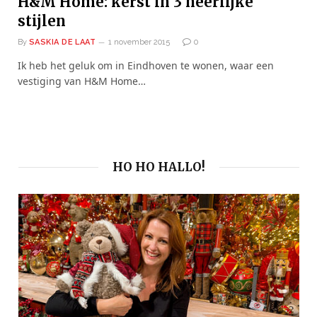
H&M Home: kerst in 3 heerlijke
stijlen
By
SASKIA DE LAAT
1 november 2015
0
Ik heb het geluk om in Eindhoven te wonen, waar een
vestiging van H&M Home…
HO HO HALLO!