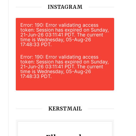
INSTAGRAM
Error: 190: Error validating access
token: Session has expired on Sunday,
21-Jun-26 03:11:41 PDT. The current
time is Wednesday, 05-Aug-26
17:48:33 PDT.
Error: 190: Error validating access
token: Session has expired on Sunday,
21-Jun-26 03:11:41 PDT. The current
time is Wednesday, 05-Aug-26
17:48:33 PDT.
KERSTMAIL