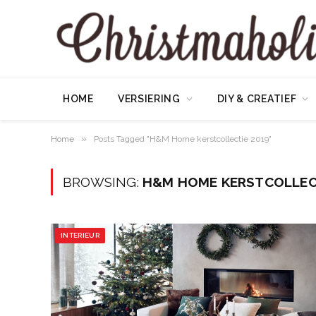
HOME
VERSIERING
DIY & CREATIEF
»
Home
Posts Tagged "H&M Home kerstcollectie 2019"
BROWSING:
H&M HOME KERSTCOLLEC
INTERIEUR