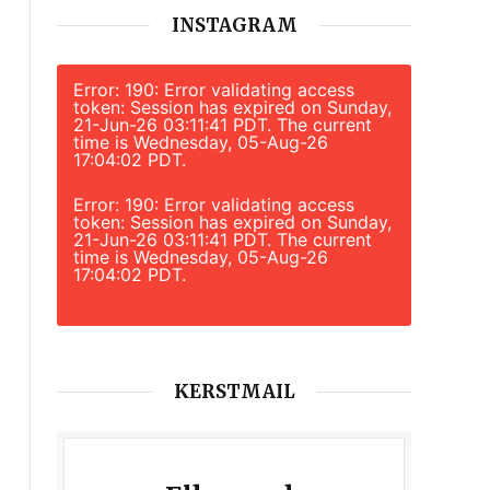
INSTAGRAM
Error: 190: Error validating access
token: Session has expired on Sunday,
21-Jun-26 03:11:41 PDT. The current
time is Wednesday, 05-Aug-26
17:04:02 PDT.
Error: 190: Error validating access
token: Session has expired on Sunday,
21-Jun-26 03:11:41 PDT. The current
time is Wednesday, 05-Aug-26
17:04:02 PDT.
KERSTMAIL