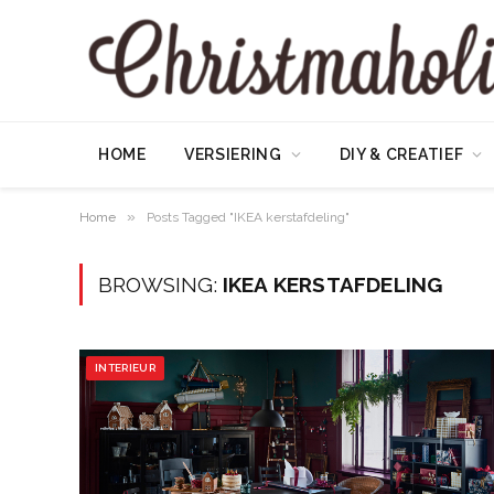
HOME
VERSIERING
DIY & CREATIEF
»
Home
Posts Tagged "IKEA kerstafdeling"
BROWSING:
IKEA KERSTAFDELING
INTERIEUR