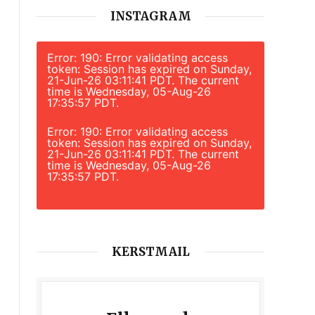
INSTAGRAM
Error: 190: Error validating access
token: Session has expired on Sunday,
21-Jun-26 03:11:41 PDT. The current
time is Wednesday, 05-Aug-26
17:35:57 PDT.
Error: 190: Error validating access
token: Session has expired on Sunday,
21-Jun-26 03:11:41 PDT. The current
time is Wednesday, 05-Aug-26
17:35:57 PDT.
KERSTMAIL