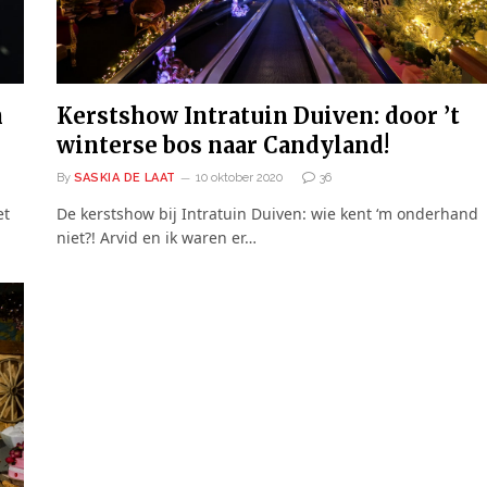
h
Kerstshow Intratuin Duiven: door ’t
winterse bos naar Candyland!
By
SASKIA DE LAAT
10 oktober 2020
36
et
De kerstshow bij Intratuin Duiven: wie kent ‘m onderhand
niet?! Arvid en ik waren er…