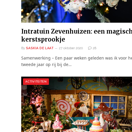
Intratuin Zevenhuizen: een magisc
kerstsprookje
By
SASKIA DE LAAT
27 oktober 2020
28
Samenwerking – Een paar weken geleden was ik voor h
tweede jaar op rij bij de…
ACTIVITEITEN