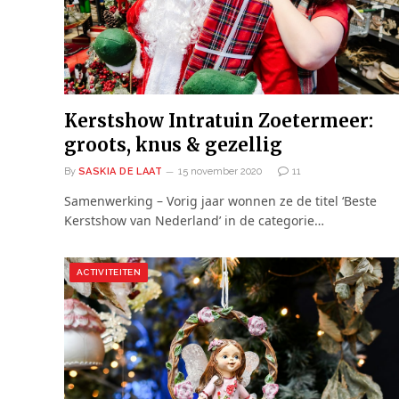
Kerstshow Intratuin Zoetermeer:
groots, knus & gezellig
By
SASKIA DE LAAT
15 november 2020
11
Samenwerking – Vorig jaar wonnen ze de titel ‘Beste
Kerstshow van Nederland’ in de categorie…
ACTIVITEITEN