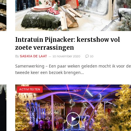
Intratuin Pijnacker: kerstshow vol
zoete verrassingen
By
SASKIA DE LAAT
10 november 2020
10
Samenwerking – Een paar weken geleden mocht ik voor de
tweede keer een bezoek brengen…
ACTIVITEITEN