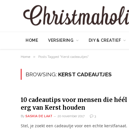
HOME
VERSIERING
DIY & CREATIEF
»
Home
Posts Tagged "Kerst cadeautjes"
BROWSING:
KERST CADEAUTJES
10 cadeautips voor mensen die héél
erg van Kerst houden
By
SASKIA DE LAAT
20 november 2017
3
Stel, je zoekt een cadeautje voor een echte kerstfanaat.