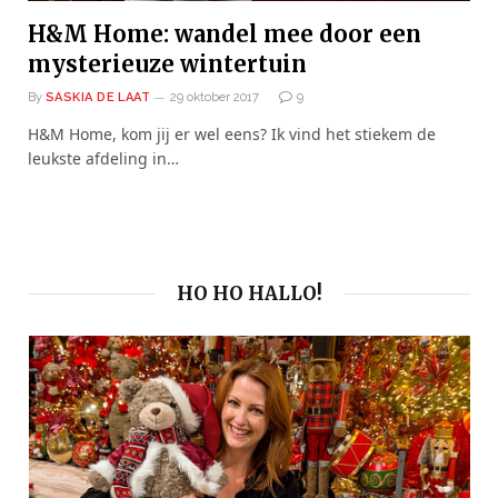
H&M Home: wandel mee door een
mysterieuze wintertuin
By
SASKIA DE LAAT
29 oktober 2017
9
H&M Home, kom jij er wel eens? Ik vind het stiekem de
leukste afdeling in…
HO HO HALLO!