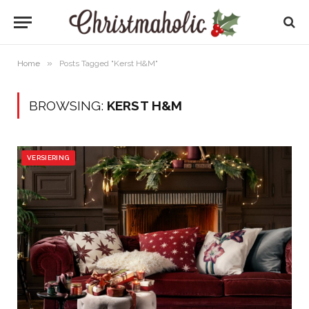
»
Home
Posts Tagged "Kerst H&M"
BROWSING:
KERST H&M
VERSIERING