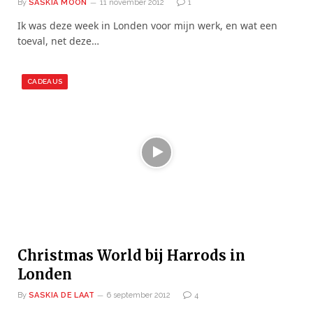
By
SASKIA MOON
11 november 2012
1
Ik was deze week in Londen voor mijn werk, en wat een
toeval, net deze…
CADEAUS
Christmas World bij Harrods in
Londen
By
SASKIA DE LAAT
6 september 2012
4