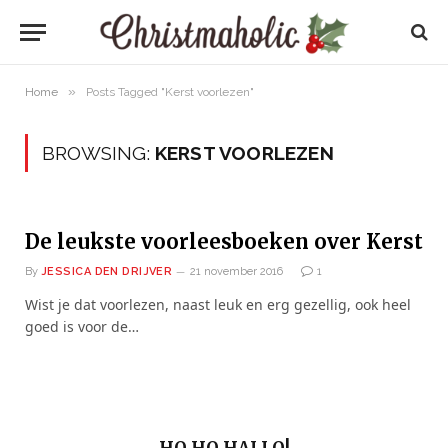
»
Home
Posts Tagged "Kerst voorlezen"
BROWSING:
KERST VOORLEZEN
De leukste voorleesboeken over Kerst
By
JESSICA DEN DRIJVER
21 november 2016
1
Wist je dat voorlezen, naast leuk en erg gezellig, ook heel
goed is voor de…