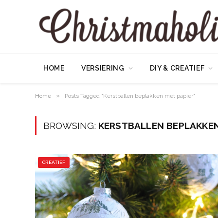
HOME
VERSIERING
DIY & CREATIEF
»
Home
Posts Tagged "Kerstballen beplakken met papier"
BROWSING:
KERSTBALLEN BEPLAKKEN
CREATIEF