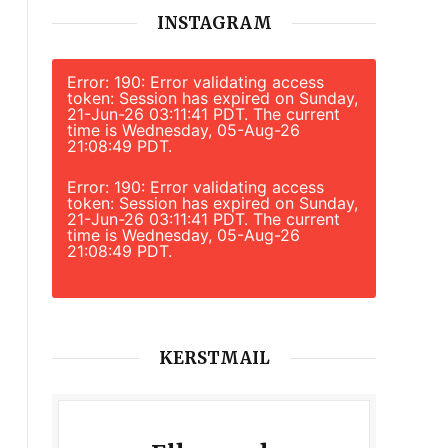
INSTAGRAM
Error: 190: Error validating access
token: Session has expired on Sunday,
21-Jun-26 03:11:41 PDT. The current
time is Wednesday, 05-Aug-26
21:08:49 PDT.
Error: 190: Error validating access
token: Session has expired on Sunday,
21-Jun-26 03:11:41 PDT. The current
time is Wednesday, 05-Aug-26
21:08:49 PDT.
KERSTMAIL