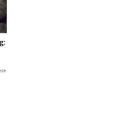
g:
eze