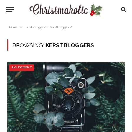
»
Home
Posts Tagged "Kerstbloggers"
BROWSING:
KERSTBLOGGERS
AMUSEMENT