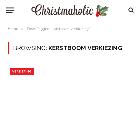
»
Home
Posts Tagged "kerstboom verkiezing"
BROWSING:
KERSTBOOM VERKIEZING
VERSIERING