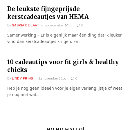
De leukste fijngeprijsde
kerstcadeautjes van HEMA
By
SASKIA DE LAAT
14 december 2016
0
Samenwerking – Er is eigenlijk maar één ding dat ik leuker
vind dan kerstcadeautjes krijgen. En…
10 cadeautips voor fit girls & healthy
chicks
By
LINDY PRINS
23 november 2015
0
Heb je nog geen ideeën voor je eigen verlanglijstje of weet
je nog niet wat…
HO HO HALLO!