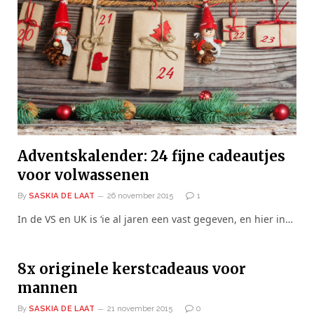
Adventskalender: 24 fijne cadeautjes
voor volwassenen
By
SASKIA DE LAAT
26 november 2015
1
In de VS en UK is ‘ie al jaren een vast gegeven, en hier in…
8x originele kerstcadeaus voor
mannen
By
SASKIA DE LAAT
21 november 2015
0