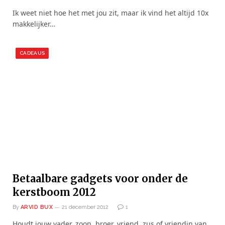
Ik weet niet hoe het met jou zit, maar ik vind het altijd 10x
makkelijker…
CADEAUS
Betaalbare gadgets voor onder de
kerstboom 2012
By
ARVID BUX
21 december 2012
1
Houdt jouw vader, zoon, broer, vriend, zus of vriendin van