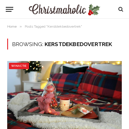
»
Home
Posts Tagged "Kerstdekbedovertrek"
BROWSING:
KERSTDEKBEDOVERTREK
WINACTIE