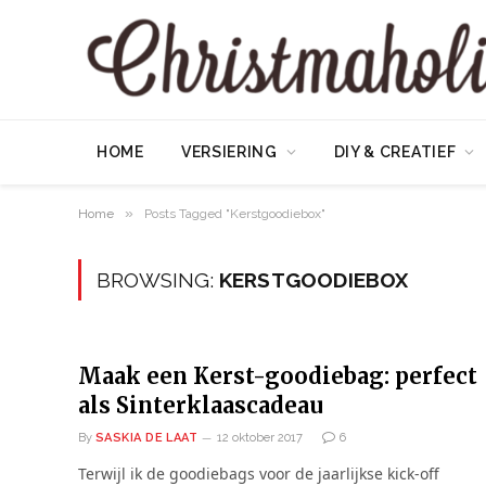
HOME
VERSIERING
DIY & CREATIEF
»
Home
Posts Tagged "Kerstgoodiebox"
BROWSING:
KERSTGOODIEBOX
Maak een Kerst-goodiebag: perfect
als Sinterklaascadeau
By
SASKIA DE LAAT
12 oktober 2017
6
Terwijl ik de goodiebags voor de jaarlijkse kick-off