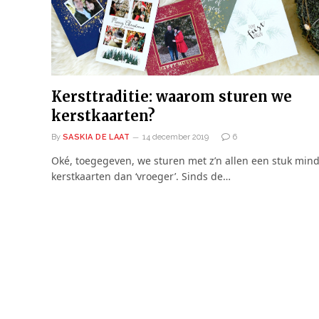
Kersttraditie: waarom sturen we
kerstkaarten?
By
SASKIA DE LAAT
14 december 2019
6
Oké, toegegeven, we sturen met z’n allen een stuk min
kerstkaarten dan ‘vroeger’. Sinds de…