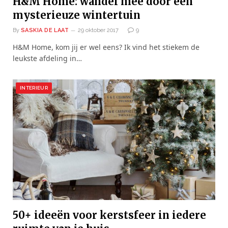
H&M Home: wandel mee door een
mysterieuze wintertuin
By
SASKIA DE LAAT
29 oktober 2017
9
H&M Home, kom jij er wel eens? Ik vind het stiekem de
leukste afdeling in…
INTERIEUR
50+ ideeën voor kerstsfeer in iedere