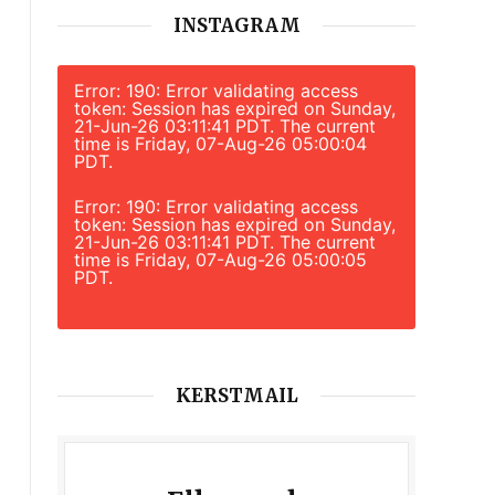
INSTAGRAM
Error: 190: Error validating access
token: Session has expired on Sunday,
21-Jun-26 03:11:41 PDT. The current
time is Friday, 07-Aug-26 05:00:04
PDT.
Error: 190: Error validating access
token: Session has expired on Sunday,
21-Jun-26 03:11:41 PDT. The current
time is Friday, 07-Aug-26 05:00:05
PDT.
KERSTMAIL