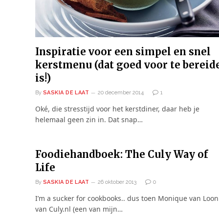
Inspiratie voor een simpel en snel
kerstmenu (dat goed voor te bereid
is!)
By
SASKIA DE LAAT
20 december 2014
1
Oké, die stresstijd voor het kerstdiner, daar heb je
helemaal geen zin in. Dat snap…
Foodiehandboek: The Culy Way of
Life
By
SASKIA DE LAAT
26 oktober 2013
0
I’m a sucker for cookbooks.. dus toen Monique van Loon
van Culy.nl (een van mijn…