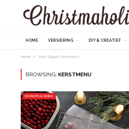
HOME
VERSIERING
DIY & CREATIEF
»
Home
Posts Tagged "kerstmenu"
BROWSING:
KERSTMENU
DESSERTS & GEBAK