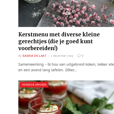
Kerstmenu met diverse kleine
gerechtjes (die je goed kunt
voorbereiden!)
By
SASKIA DE LAAT
1 december 2019
6
Samenwerking – Ik hou van uitgebreid koken, lekker et
en een avond lang tafelen. Zéker…
HAPJES & AMUSES