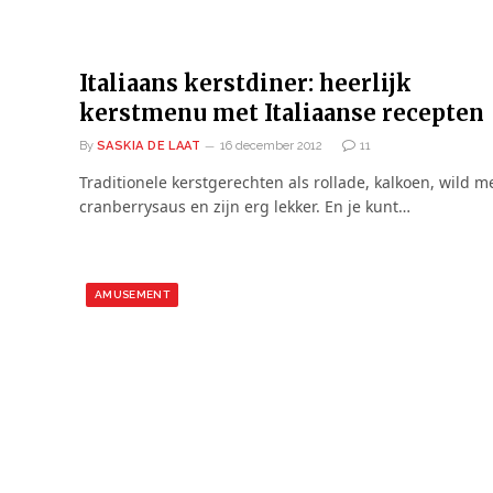
Italiaans kerstdiner: heerlijk
kerstmenu met Italiaanse recepten
By
SASKIA DE LAAT
16 december 2012
11
Traditionele kerstgerechten als rollade, kalkoen, wild m
cranberrysaus en zijn erg lekker. En je kunt…
AMUSEMENT