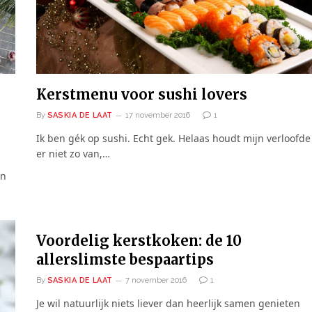
Kerstmenu voor sushi lovers
By
SASKIA DE LAAT
17 november 2016
1
Ik ben gék op sushi. Echt gek. Helaas houdt mijn verloofde
er niet zo van,…
en
Voordelig kerstkoken: de 10
allerslimste bespaartips
By
SASKIA DE LAAT
7 november 2016
1
Je wil natuurlijk niets liever dan heerlijk samen genieten