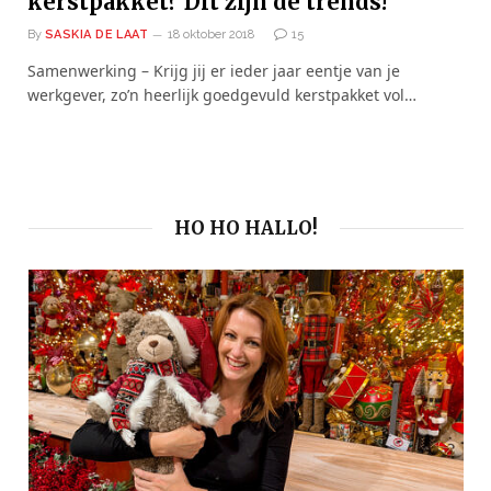
kerstpakket? Dit zijn de trends!
By
SASKIA DE LAAT
18 oktober 2018
15
Samenwerking – Krijg jij er ieder jaar eentje van je
werkgever, zo’n heerlijk goedgevuld kerstpakket vol…
HO HO HALLO!