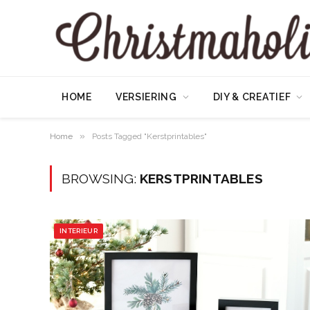
HOME
VERSIERING
DIY & CREATIEF
»
Home
Posts Tagged "Kerstprintables"
BROWSING:
KERSTPRINTABLES
INTERIEUR