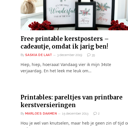
Free printable kerstposters –
cadeautje, omdat ik jarig ben!
By
SASKIA DE LAAT
3 december 2019
35
Hiep, hiep, hoeraaa! Vandaag vier ik mijn 34ste
verjaardag. En het leek me leuk om…
Printables: pareltjes van printbare
kerstversieringen
By
MARLOES DAAMEN
15 december 2013
2
Hou je wel van knutselen, maar heb je geen zin of tijd 