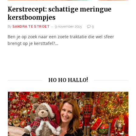
Kerstrecept: schattige meringue
kerstboompjes
By
SANDRA TE STROET
9 november 2015
9
Ben je op zoek naar een zoete traktatie die wel sfeer
brengt op je kersttafel?…
HO HO HALLO!