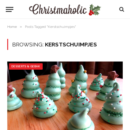
»
Home
Posts Tagged "Kerstschuimpjes"
BROWSING:
KERSTSCHUIMPJES
DESSERTS & GEBAK