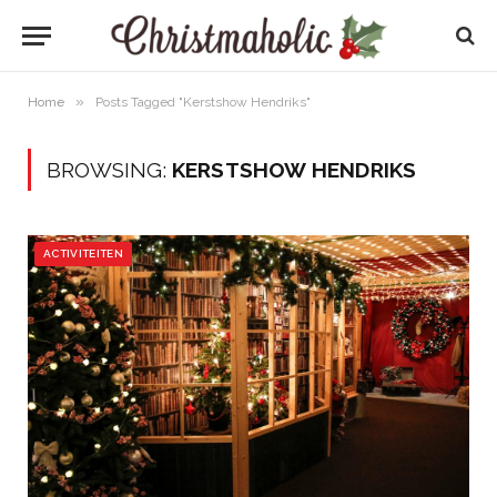
»
Home
Posts Tagged "Kerstshow Hendriks"
BROWSING:
KERSTSHOW HENDRIKS
ACTIVITEITEN