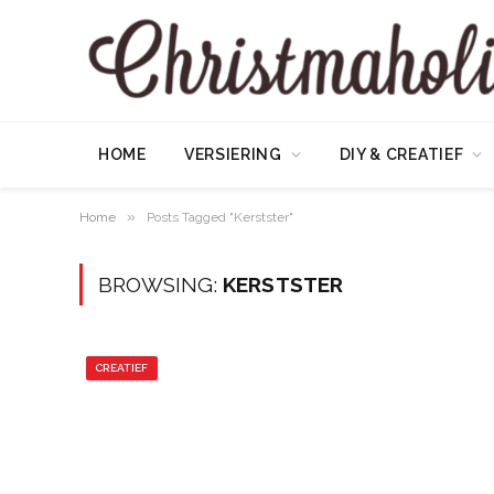
HOME
VERSIERING
DIY & CREATIEF
»
Home
Posts Tagged "Kerstster"
BROWSING:
KERSTSTER
CREATIEF