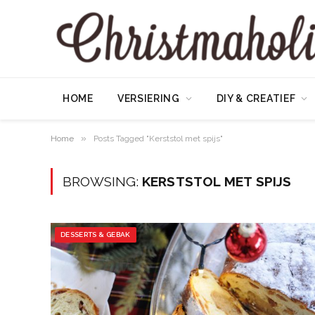
HOME
VERSIERING
DIY & CREATIEF
»
Home
Posts Tagged "Kerststol met spijs"
BROWSING:
KERSTSTOL MET SPIJS
DESSERTS & GEBAK