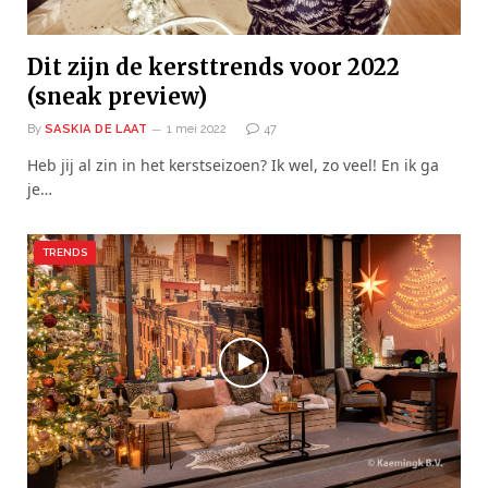
Dit zijn de kersttrends voor 2022
(sneak preview)
By
SASKIA DE LAAT
1 mei 2022
47
Heb jij al zin in het kerstseizoen? Ik wel, zo veel! En ik ga
je…
TRENDS