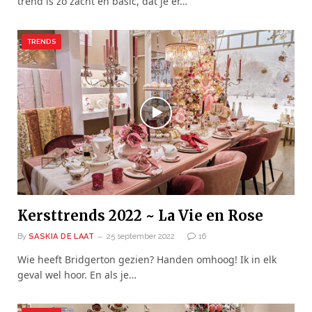
trend is zó zacht en basic, dat je er…
TRENDS
Kersttrends 2022 ~ La Vie en Rose
By
SASKIA DE LAAT
25 september 2022
16
Wie heeft Bridgerton gezien? Handen omhoog! Ik in elk
geval wel hoor. En als je…