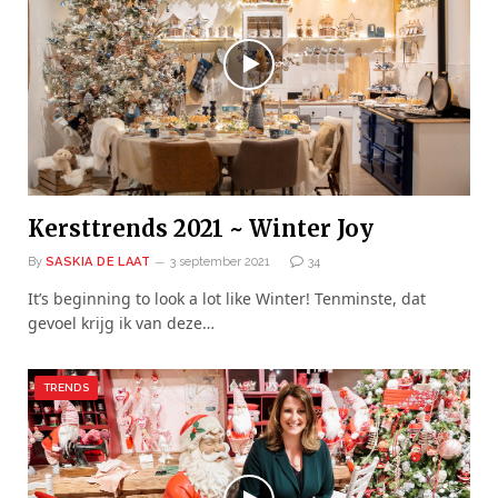
Kersttrends 2021 ~ Winter Joy
By
SASKIA DE LAAT
3 september 2021
34
It’s beginning to look a lot like Winter! Tenminste, dat
gevoel krijg ik van deze…
TRENDS