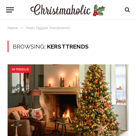
»
Home
Posts Tagged "Kersttrends"
BROWSING:
KERSTTRENDS
INTERIEUR