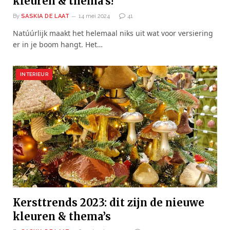
kleuren & thema’s!
By
SASKIA DE LAAT
14 mei 2024
41
Natúúrlijk maakt het helemaal niks uit wat voor versiering
er in je boom hangt. Het…
INTERIEUR
Kersttrends 2023: dit zijn de nieuwe
kleuren & thema’s