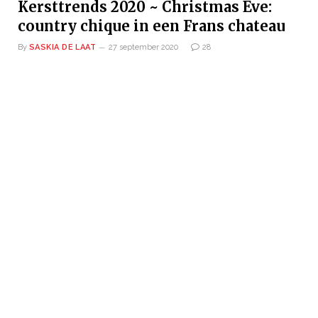
Kersttrends 2020 ~ Christmas Eve:
country chique in een Frans chateau
By
SASKIA DE LAAT
27 september 2020
28
Zei er iemand wijn?! Oh, dat was ik zelf denk ik, haha! Deze
super klassieke…
TRENDS
Kersttrends 2020 ~ Pink Forest: