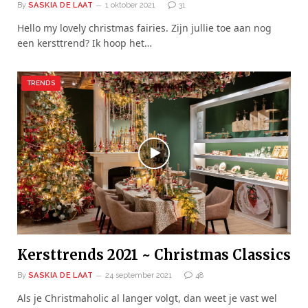
By
SASKIA DE LAAT
1 oktober 2021
31
Hello my lovely christmas fairies. Zijn jullie toe aan nog
een kersttrend? Ik hoop het…
TRENDS
Kersttrends 2021 ~ Christmas Classics
By
SASKIA DE LAAT
24 september 2021
48
Als je Christmaholic al langer volgt, dan weet je vast wel