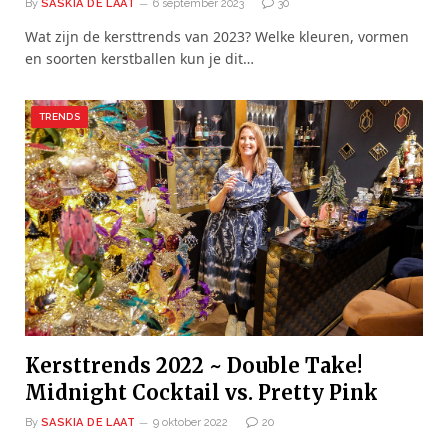
By
SASKIA DE LAAT
6 september 2023
30
Wat zijn de kersttrends van 2023? Welke kleuren, vormen
en soorten kerstballen kun je dit…
TRENDS
Kersttrends 2022 ~ Double Take!
Midnight Cocktail vs. Pretty Pink
By
SASKIA DE LAAT
9 oktober 2022
20