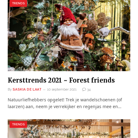
TRENDS
Kersttrends 2021 ~ Forest friends
By
SASKIA DE LAAT
10 september 2021
34
Natuurliefhebbers opgelet! Trek je wandelschoenen (of
laarzen) aan, neem je verrekijker en regenjas mee en…
TRENDS