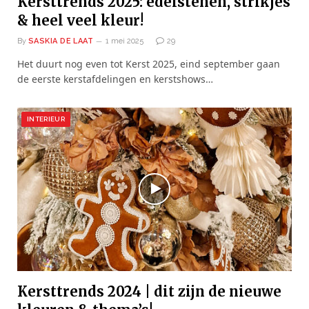
Kersttrends 2025: edelstenen, strikjes
& heel veel kleur!
By
SASKIA DE LAAT
1 mei 2025
29
Het duurt nog even tot Kerst 2025, eind september gaan
de eerste kerstafdelingen en kerstshows…
INTERIEUR
Kersttrends 2024 | dit zijn de nieuwe